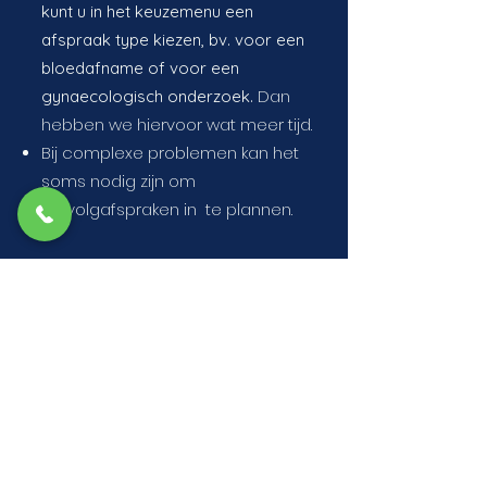
kunt u in het keuzemenu een
afspraak type kiezen, bv. voor een
bloedafname of voor een
Dan
gynaecologisch onderzoek.
hebben we hiervoor wat meer tijd.
Bij complexe problemen kan het
soms nodig zijn om
vervolgafspraken in te plannen.
©2022 by praxis
Met trots gemaakt met Wix.com