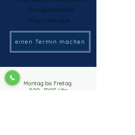
lösungsorientierte
Psychotherapie
einen Termin machen
Montag bis Freitag
8:00- 19:00 Uhr
Wo?
++32(2)
891 77 27
Brabants Dal 14
1780 Wemmel